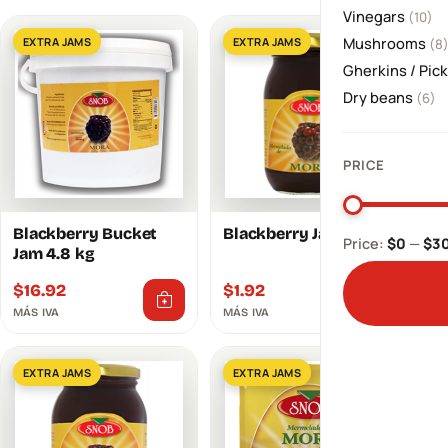
Vinegars
(10)
Mushrooms
EXTRA JAMS
EXTRA JAMS
(8
Gherkins / Pic
Dry beans
(6)
PRICE
Blackberry Bucket
Blackberry Jam 290g
Price:
$0
—
$3
Jam 4.8 kg
$
16.92
$
1.92
MÁS IVA
MÁS IVA
EXTRA JAMS
EXTRA JAMS