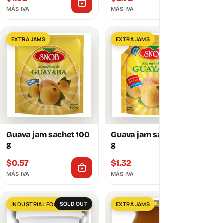
MÁS IVA
MÁS IVA
EXTRA JAMS
EXTRA JAMS
Guava jam sachet 100
Guava jam sachet 240
g
g
$
0.57
$
1.32
MÁS IVA
MÁS IVA
SOLD OUT
INDUSTRIAL FOOD SERVICES
EXTRA JAMS