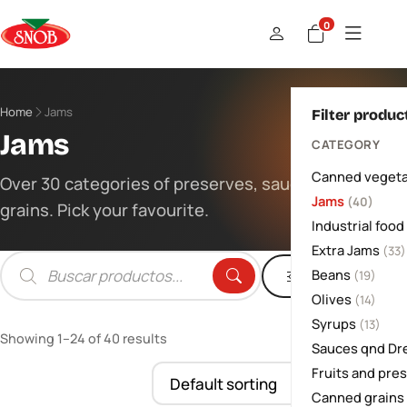
0
Home
Jams
Filter produc
Jams
CATEGORY
Canned vegeta
Over 30 categories of preserves, sauces and
Jams
(40)
grains. Pick your favourite.
Industrial food
Extra Jams
(33)
Beans
Filters
(19)
Products
search
Olives
(14)
Syrups
(13)
Showing 1–24 of 40 results
Sauces qnd Dr
Fruits and pre
Canned grains