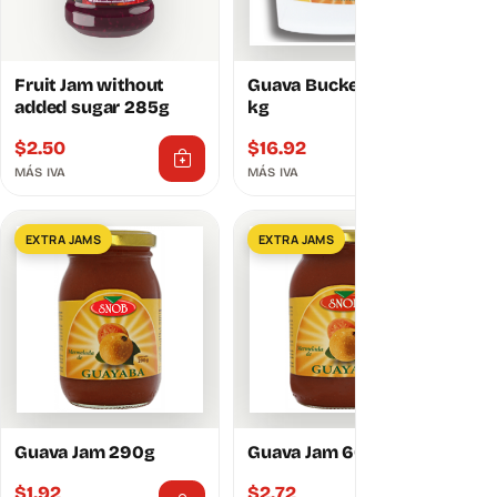
Fruit Jam without
Guava Bucket Jam 4.8
added sugar 285g
kg
$
2.50
$
16.92
MÁS IVA
MÁS IVA
EXTRA JAMS
EXTRA JAMS
Guava Jam 290g
Guava Jam 600g
$
1.92
$
2.72