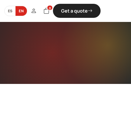
0
Get a quote
ES
EN