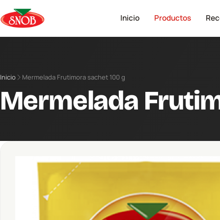
Inicio
Productos
Rec
Inicio
Mermelada Frutimora sachet 100 g
Mermelada Frutim