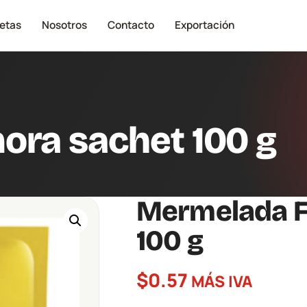
etas
Nosotros
Contacto
Exportación
ora sachet 100 g
Mermelada F
100 g
$
0.57
MÁS IVA