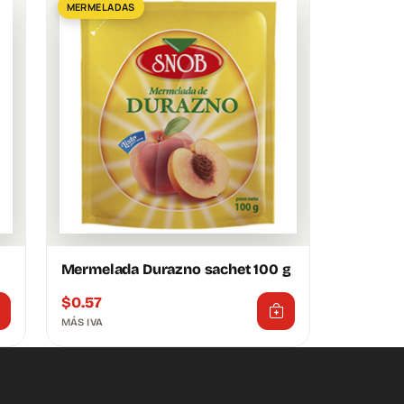
MERMELADAS
Mermelada Durazno sachet 100 g
$
0.57
MÁS IVA