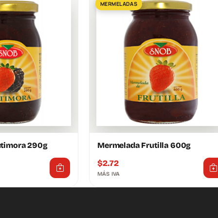
MERMELADAS
timora 290g
Mermelada Frutilla 600g
$
2.72
MÁS IVA