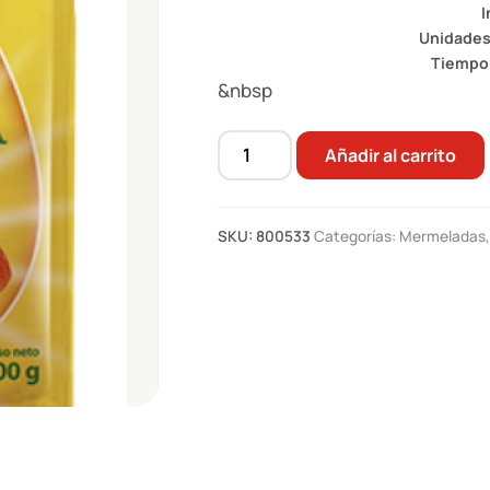
I
Unidades
Tiempo 
&nbsp
Añadir al carrito
Mermelada
Frutimora
sachet
SKU:
800533
Categorías:
Mermeladas
100
g
cantidad