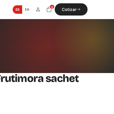
0
Cotizar
ES
EN
rutimora sachet