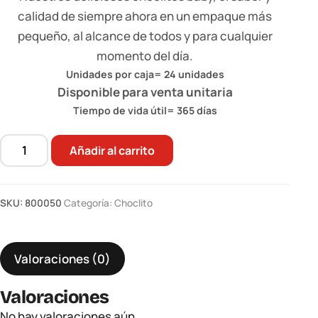
calidad de siempre ahora en un empaque más
pequeño, al alcance de todos y para cualquier
momento del día.
Unidades por caja= 24 unidades
Disponible para venta unitaria
Tiempo de vida útil= 365 días
Añadir al carrito
Choclitos
Doypack
SNOB
SKU:
800050
Categoría:
Choclito
190
g
cantidad
Valoraciones (0)
Valoraciones
No hay valoraciones aún.